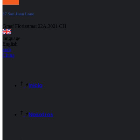
37 San Juan Lane
Graaf Florisstraat 22A,3021 CH
language
English
arab
China
Inicio
Nosotros