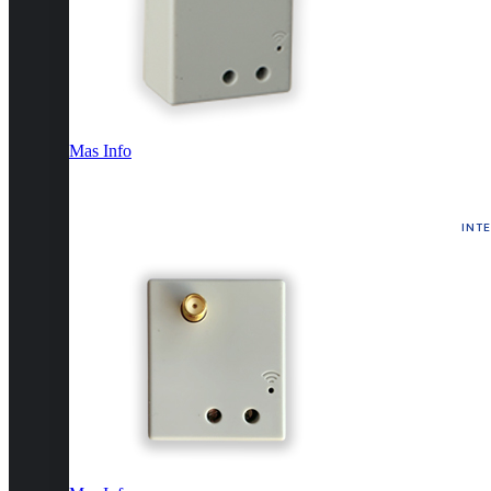
Mas Info
INT