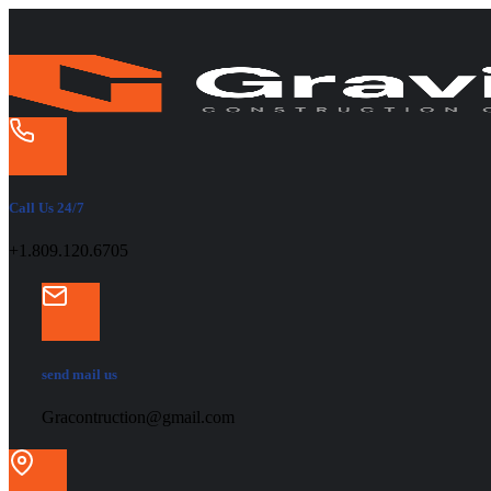
Call Us 24/7
+1.809.120.6705
send mail us
Gracontruction@gmail.com