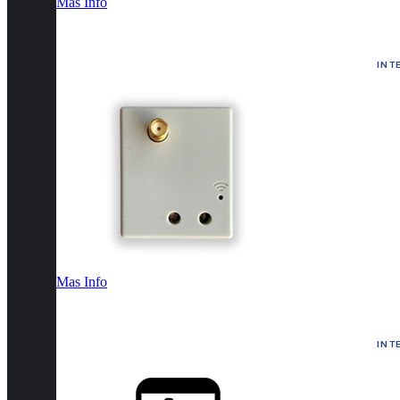
Mas Info
INT
Mas Info
INT